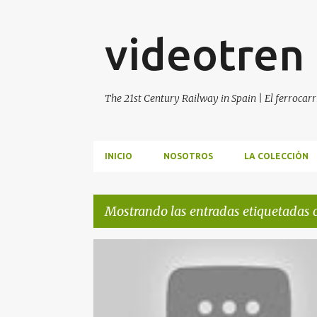
videotren
The 21st Century Railway in Spain | El ferrocarr
INICIO
NOSOTROS
LA COLECCIÓN
Mostrando las entradas etiquetadas
E
AVE
STEREOTRAIN
n
t