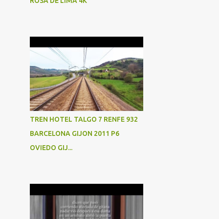
ROSA DE LIMA 4K
CAMP DE TARRAGONA
ESTACIÓN
120
447
ATOCHA
BURGOS
MADRID
POESÍA
AVLO
CARRERA
GRANADA
HIGH SPEED
MIRANDA
POESIA
RENFE
SEVILLA
TREN HOTEL TALGO 7 RENFE 932
STEREOTRAIN
SPAIN
BARCELONA GIJON 2011 P6
OVIEDO GIJ...