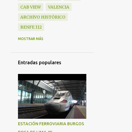
CAB VIEW
VALENCIA
ARCHIVO HISTÓRICO
RENFE 112
TREN HOTEL
ZARAGOZA
MOSTRAR MÁS
130
ALBACETE
VELARO 103
BARCELONA
Entradas populares
BARCELONA FRANÇA
CERCANÍAS
VALLADOLID
SANTS
RODALIES
ASMR
NOCTURNO
SIEMENS
EXPRESO
MUSIC
ESTRELLA
ESTACIÓN FERROVIARIA BURGOS
VALENCIA NORD