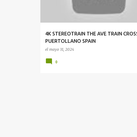
r
a
d
a
4K STEREOTRAIN THE AVE TRAIN CROS
s
PUERTOLLANO SPAIN
el
mayo 31, 2024
0