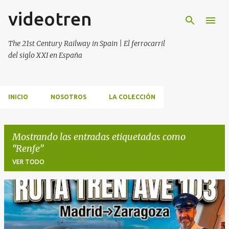
videotren
Ir al contenido principal
The 21st Century Railway in Spain | El ferrocarril
del siglo XXI en España
INICIO
NOSOTROS
LA COLECCIÓN
Mostrando las entradas etiquetadas como
Renfe
VER TODO
E
n
t