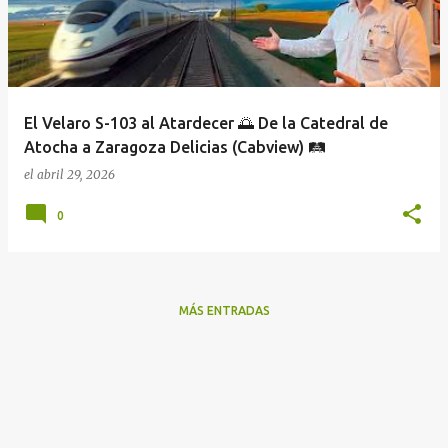
r
a
d
a
El Velaro S-103 al Atardecer 🌅 De la Catedral de
s
Atocha a Zaragoza Delicias (Cabview) 🛤️
el
abril 29, 2026
0
MÁS ENTRADAS